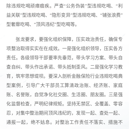
除违规吃喝顽瘴痼疾。严查“公务伪装”型违规吃喝、“利
益关联”型违规吃喝、“隐形变异”型违规吃喝、“铺张浪费”
型奢靡吃喝、“顶风违纪”型吃喝等。
张龙要求，要强化组织保障，压实政治责任，确保专
项整治取得实实在在成效。一是强化组织领导，压实各方
责任。各级领导干部要率先垂范，带头学习方案、带头自
查自纠、带头作出承诺、带头抵制歪风。二是强化学习教
育，筑牢思想堤坝。要深入剖析金融保险行业违规吃喝典
型案例，引导广大干部员工算清政治账、经济账、家庭
账、名誉账，自觉净化社交圈、生活圈、朋友圈。三是强
化监督检查，严明纪律规矩。坚持无禁区、全覆盖、零容
忍，对集中整治期间顶风违纪的，发现一起、查处一起、
通报一起，绝不姑息。对整治工作责任不落实、措施不