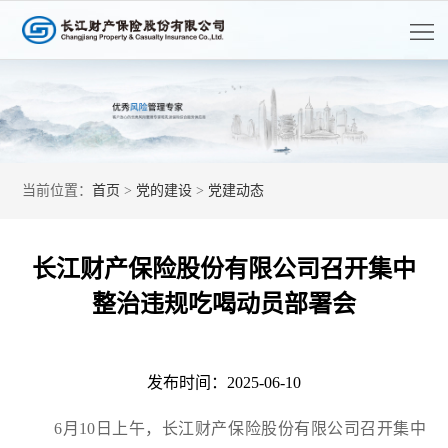
首
页
走
进
客
长
户
长
当前位置：
首页
>
党的建设
>
党建动态
江
服
江
产
务
资
品
党
长江财产保险股份有限公司召开集中
讯
中
的
人
整治违规吃喝动员部署会
心
建
才
公
发布时间：2025-06-10
开
设
招
信
息
6月10日上午，长江财产保险股份有限公司召开集中
聘
披