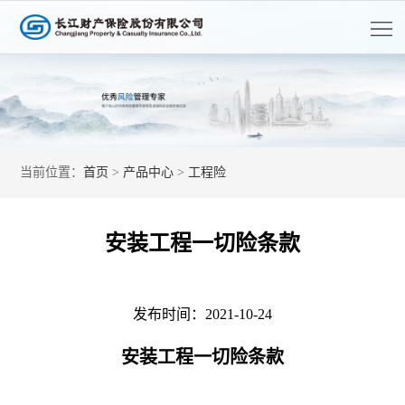
首
页
走
进
客
长
户
长
当前位置：
首页
>
产品中心
>
工程险
江
服
江
产
务
资
品
党
安装工程一切险条款
讯
中
的
人
心
建
才
发布时间：2021-10-24
公
开
设
招
安装工程一切险条款
信
息
聘
披