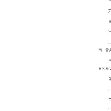
（
（
（
（
雨、雪
（
其它渐
（
（
（