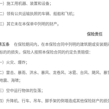
一）施工用机器、装置和设备；
二）领有公共运输执照的车辆、船舶和飞机；
三）其它未在本保单中列明的财产。
保险责任
第五条
在保险期间内，在本保险合同中列明的建筑期或安装期
标的的损失，保险人按照本保险合同的约定负责赔偿：
一）火灾、爆炸；
二）雷击、暴雨、洪水、暴风、龙卷风、冰雹、台风、飓风、暴
地震、海啸；
三）空中运行物体的坠落；
四）升降机、行车、吊车、脚手架的倒塌造成其他保险财产的损