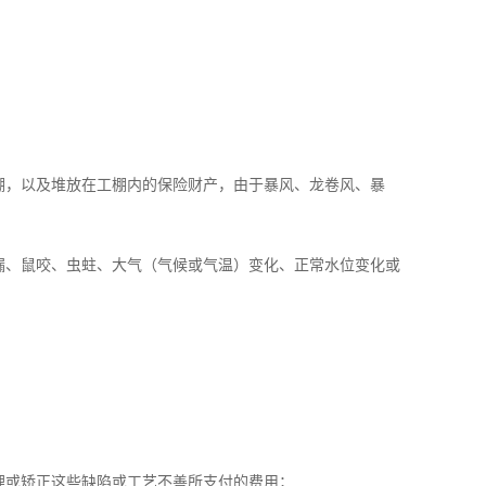
棚，以及堆放在工棚内的保险财产，由于暴风、龙卷风、暴
漏、鼠咬、虫蛀、大气（气候或气温）变化、正常水位变化或
；
；
理或矫正这些缺陷或工艺不善所支付的费用；