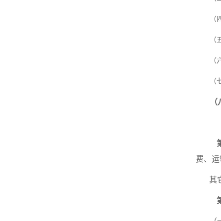
（
（
（
（
（
费、运
其