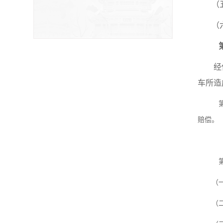
（
（
经
车所造
赔偿。
（
（