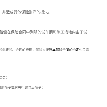
，并造成其他保险财产的损失。
赔偿在保险合同中列明的试车期和施工场地内由于试
的必要的、合理的费用，保险人按
照本保险合同的约定
也负责
赔偿：
政府命令或有关行政当局命令；