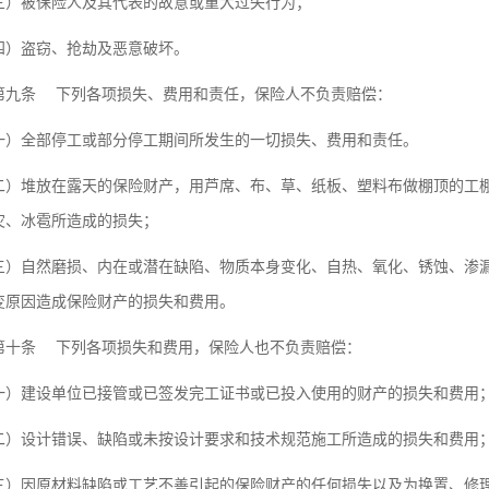
三）被保险人及其代表的故意或重大过失行为；
四）盗窃、抢劫及恶意破坏。
第九条
下列各项损失、费用和责任，保险人不负责赔偿：
一）全部停工或部分停工期间所发生的一切损失、费用和责任。
二）堆放在露天的保险财产，用芦席、布、草、纸板、塑料布做棚顶的工
灾、冰雹所造成的损失；
三）自然磨损、内在或潜在缺陷、物质本身变化、自热、氧化、锈蚀、渗
变原因造成保险财产的损失和费用。
第十条
下列各项损失和费用，保险人也不负责赔偿：
一）建设单位已接管或已签发完工证书或已投入使用的财产的损失和费用
二）设计错误、缺陷或未按设计要求和技术规范施工所造成的损失和费用
三）因原材料缺陷或工艺不善引起的保险财产的任何损失以及为换置、修