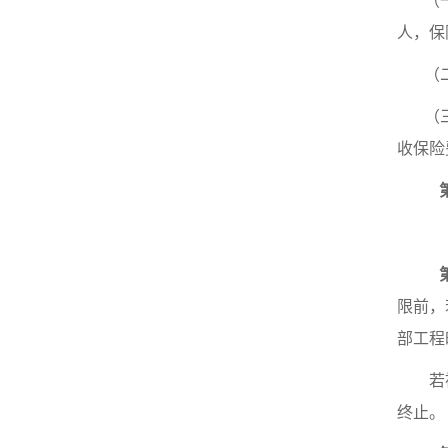
（
人，保
（
（
收保险
限前，
部工程
若
终止。