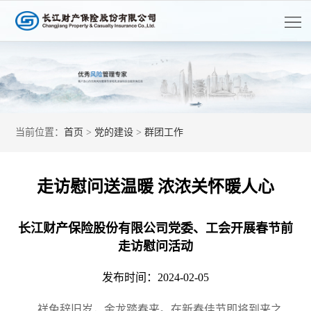
首
页
走
进
客
长
户
长
当前位置：
首页
>
党的建设
>
群团工作
江
服
江
产
务
资
品
党
走访慰问送温暖 浓浓关怀暖人心
讯
中
的
人
长江财产保险股份有限公司党委、工会开展春节前
心
建
才
走访慰问活动
公
开
设
招
发布时间：2024-02-05
信
息
聘
披
祥兔辞旧岁，金龙踏春来。在新春佳节即将到来之