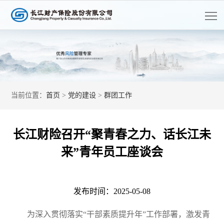
首
页
走
进
客
长
户
长
当前位置：
首页
>
党的建设
>
群团工作
江
服
江
产
务
资
品
党
长江财险召开“聚青春之力、话长江未
讯
中
的
人
来”青年员工座谈会
心
建
才
公
发布时间：2025-05-08
开
设
招
信
息
为深入贯彻落实“干部素质提升年”工作部署，激发青
聘
披