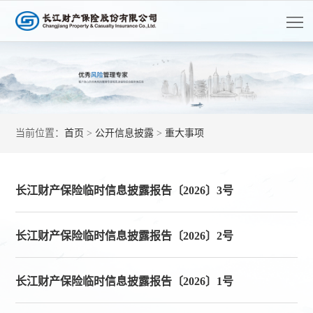
首
页
走
进
客
长
户
长
当前位置：
首页
>
公开信息披露
>
重大事项
江
服
江
产
务
资
品
党
长江财产保险临时信息披露报告〔2026〕3号
讯
中
的
人
长江财产保险临时信息披露报告〔2026〕2号
心
建
才
公
开
设
招
长江财产保险临时信息披露报告〔2026〕1号
信
息
聘
披