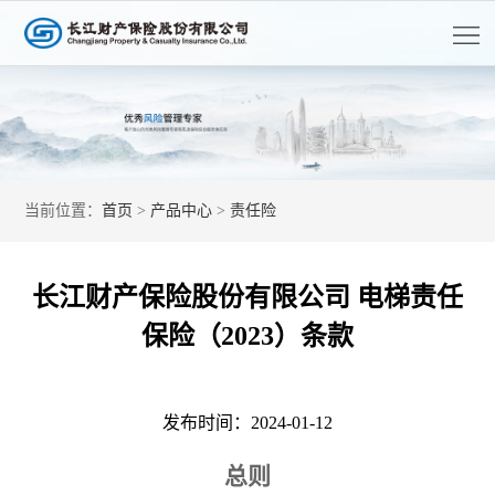
首
页
走
进
客
长
户
长
当前位置：
首页
>
产品中心
>
责任险
江
服
江
产
务
资
品
党
长江财产保险股份有限公司 电梯责任
讯
中
的
人
保险（2023）条款
心
建
才
公
发布时间：2024-01-12
开
设
招
信
息
总则
聘
披