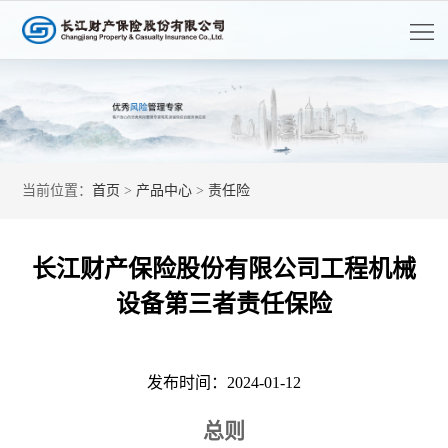
首
页
走
进
客
长
户
长
当前位置：
首页
>
产品中心
>
责任险
江
服
江
产
务
资
品
党
长江财产保险股份有限公司工程机械
讯
中
的
人
设备第三者责任保险
心
建
才
公
发布时间：2024-01-12
开
设
招
信
息
总则
聘
披